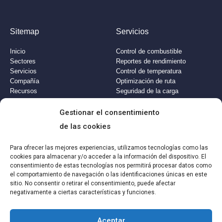
Sitemap
Servicios
Inicio
Control de combustible
Sectores
Reportes de rendimiento
Servicios
Control de temperatura
Compañía
Optimización de ruta
Recursos
Seguridad de la carga
--
Preguntas frecuentes
Gestionar el consentimiento
de las cookies
Clientes​
Para ofrecer las mejores experiencias, utilizamos tecnologías como las
Descarga la aplicación (Google
Play)
cookies para almacenar y/o acceder a la información del dispositivo. El
consentimiento de estas tecnologías nos permitirá procesar datos como
Descarga la aplicación (App
Store)
el comportamiento de navegación o las identificaciones únicas en este
Plataforma web
sitio. No consentir o retirar el consentimiento, puede afectar
Atención a clientes
negativamente a ciertas características y funciones.
Globspot@2025. Todos los derechos reservados.
Aviso legal.
Aceptar
Política de Privacidad
.
Política de Cookies.