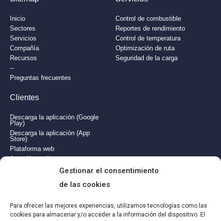
Inicio
Control de combustible
Sectores
Reportes de rendimiento
Servicios
Control de temperatura
Compañía
Optimización de ruta
Recursos
Seguridad de la carga
--
Preguntas frecuentes
Clientes​
Descarga la aplicación (Google
Play)
Descarga la aplicación (App
Store)
Plataforma web
Atención a clientes
Gestionar el consentimiento
Globspot@2025. Todos los derechos reservados.
Aviso legal.
de las cookies
Política de Privacidad
.
Política de Cookies.
Para ofrecer las mejores experiencias, utilizamos tecnologías como las
Facebook
Linkedn
cookies para almacenar y/o acceder a la información del dispositivo. El