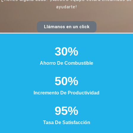
ayudarte!
Llámanos en un click
30
%
Ahorro De Combustible
50
%
Incremento De Productividad
95
%
Tasa De Satisfacción